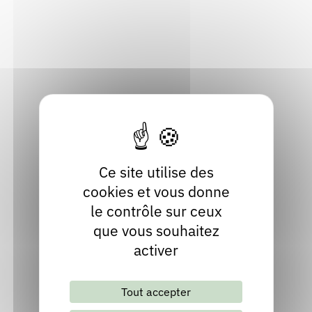
Oiseau-Lire
Rendez-vous : le programme
Correcteurs
42610 Saint-Georges-Haute-Ville
Loire
Nous contacter
Bibliothèques
Localiser
04 77 76 69 81
Site internet
Ce site utilise des
cookies et vous donne
le contrôle sur ceux
que vous souhaitez
activer
Lettre d'information mensuelle
Tout accepter