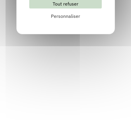
Tout refuser
S'abonner
Les archives
Personnaliser
Informations pratiques
Accueil : lundi-vendredi, 9h-12h / 14h-17h
Adresse : 14, rue Passet - 69007 Lyon
Siège social : 25, rue Chazière - 69004 Lyon
Téléphone :
04 78 39 58 87
Courriel :
contact@arall.org
LinkedIn
Instagram
Facebook
YouTube
(nouvelle
(nouvelle
(nouvelle
(nouvelle