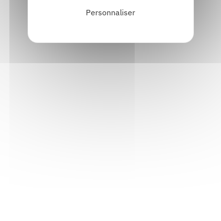
Personnaliser
Informations pratiques
Accueil : lundi-vendredi, 9h-12h / 14h-17h
Adresse : 14, rue Passet - 69007 Lyon
Siège social : 25, rue Chazière - 69004 Lyon
Téléphone :
04 78 39 58 87
Courriel :
contact@arall.org
LinkedIn
Instagram
Facebook
YouTube
(nouvelle
(nouvelle
(nouvelle
(nouvelle
fenêtre)
fenêtre)
fenêtre)
fenêtre)
Plan du site
Déclaration d'accessibilité
Site éco-conçu