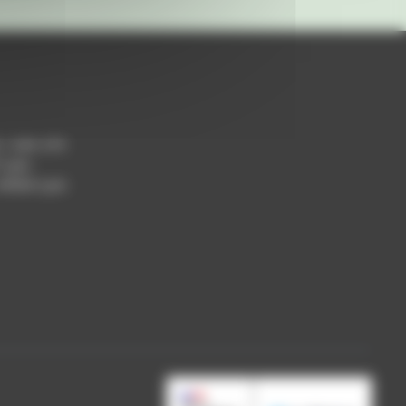
h / 14h-17h
 Lyon
 69004 Lyon