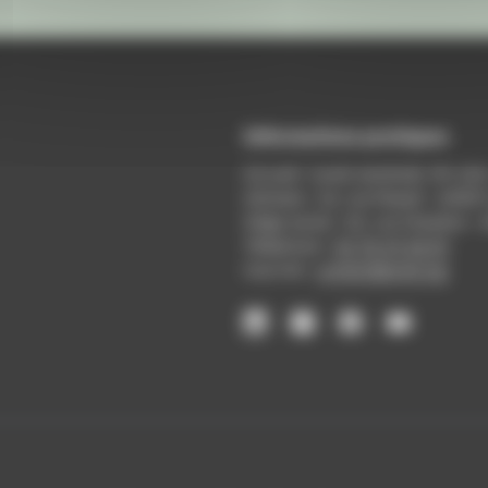
Informations pratiques
Accueil : lundi-vendredi, 9h-12
Adresse : 14, rue Passet - 69007
Siège social : 25, rue Chazière -
Téléphone :
04 78 39 58 87
Courriel :
contact@arall.org
LinkedIn
Instagram
Facebook
YouTube
(nouvelle
(nouvelle
(nouvelle
(nouvelle
fenêtre)
fenêtre)
fenêtre)
fenêtre)