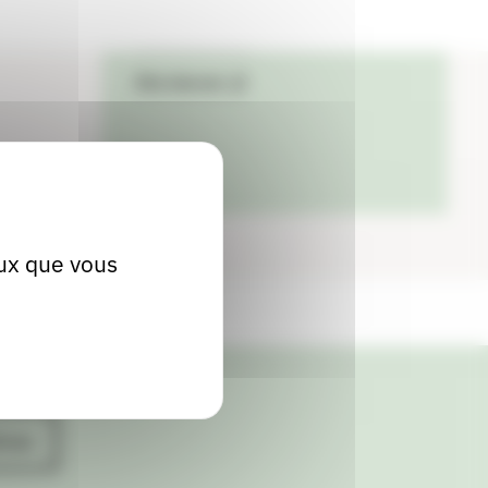
04 73 39 06 56
Site internet
eux que vous
ives