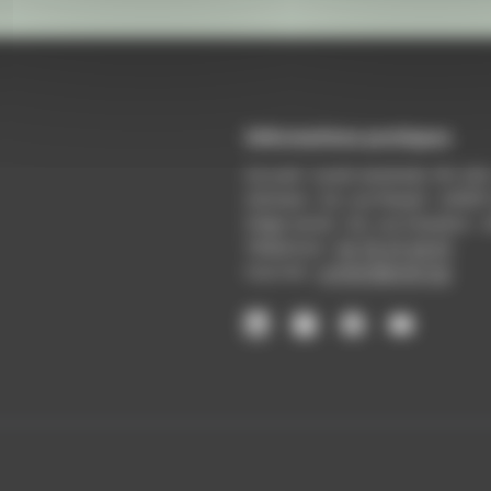
Informations pratiques
Accueil : lundi-vendredi, 9h-12
Adresse : 14, rue Passet - 69007
Siège social : 25, rue Chazière -
Téléphone :
04 78 39 58 87
Courriel :
contact@arall.org
LinkedIn
Instagram
Facebook
YouTube
(nouvelle
(nouvelle
(nouvelle
(nouvelle
fenêtre)
fenêtre)
fenêtre)
fenêtre)