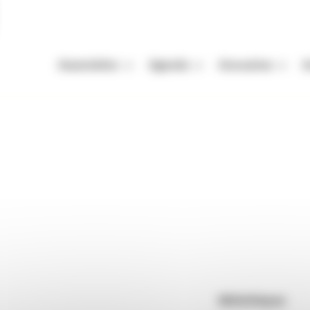
Association
Agenda
Annuaires
A
Missions
Nos Rendez-vous
Auteurs
A
Équipe
Festivals
Festivals
A
 Sarcey
Vie de l'association
Autres événements
Organismes de mani
M
Enjeux de la filière livre
Appels à projets et à candidatur
Librairies
P
ey
Adhérer
Maisons d'édition
Rendez-vous : le programme
Correcteurs
Nous contacter
Bibliothèques