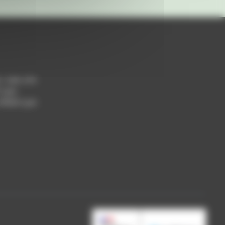
h / 14h-17h
 Lyon
 69004 Lyon