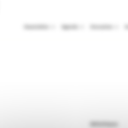
Association
Agenda
Annuaires
A
Missions
Nos Rendez-vous
Auteurs
A
Équipe
Festivals
Festivals
A
 Seytroux
Vie de l'association
Autres événements
Organismes de mani
M
Enjeux de la filière livre
Appels à projets et à candidatur
Librairies
P
roux
Adhérer
Maisons d'édition
Rendez-vous : le programme
Correcteurs
Nous contacter
Bibliothèques