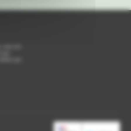
h / 14h-17h
 Lyon
 69004 Lyon