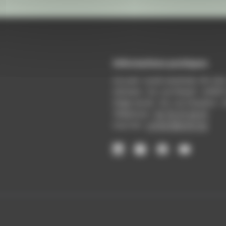
Informations pratiques
Accueil : lundi-vendredi, 9h-12
Adresse : 14, rue Passet - 69007
Siège social : 25, rue Chazière -
Téléphone :
04 78 39 58 87
Courriel :
contact@arall.org
LinkedIn
Instagram
Facebook
YouTube
(nouvelle
(nouvelle
(nouvelle
(nouvelle
fenêtre)
fenêtre)
fenêtre)
fenêtre)