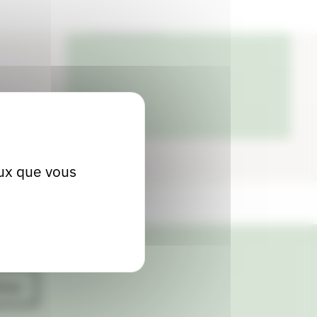
04 50 75 38 92
eux que vous
ives