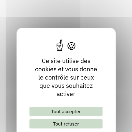
Localiser
Rendez-vous : le programme
Correcteurs
04 73 39 05 36
Site internet
Nous contacter
Bibliothèques
Ce site utilise des
cookies et vous donne
le contrôle sur ceux
que vous souhaitez
activer
Lettre d'information mensuelle
Tout accepter
S'abonner
Les archives
Tout refuser