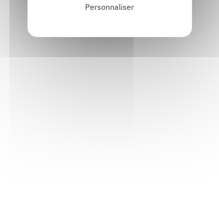
Personnaliser
Informations pratiques
Accueil : lundi-vendredi, 9h-12h / 14h-17h
Adresse : 14, rue Passet - 69007 Lyon
Siège social : 25, rue Chazière - 69004 Lyon
Téléphone :
04 78 39 58 87
Courriel :
contact@arall.org
LinkedIn
Instagram
Facebook
YouTube
(nouvelle
(nouvelle
(nouvelle
(nouvelle
fenêtre)
fenêtre)
fenêtre)
fenêtre)
Plan du site
Déclaration d'accessibilité
Site éco-conçu
Mentions légales
Politique de confidentialité
Charte