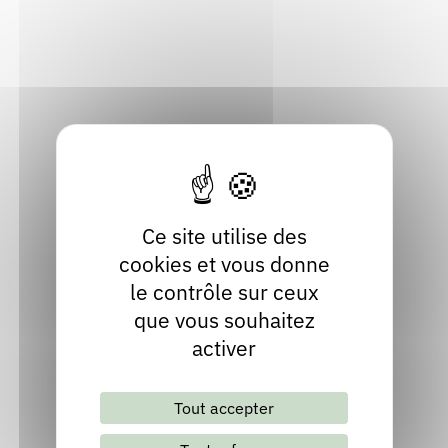
74350 Villy-le-Bouveret
Rendez-vous : le programme
Correcteurs
Haute-Savoie
Localiser
Nous contacter
Bibliothèques
06 76 73 72 54
Site internet
Ce site utilise des
cookies et vous donne
le contrôle sur ceux
que vous souhaitez
activer
Lettre d'information mensuelle
Tout accepter