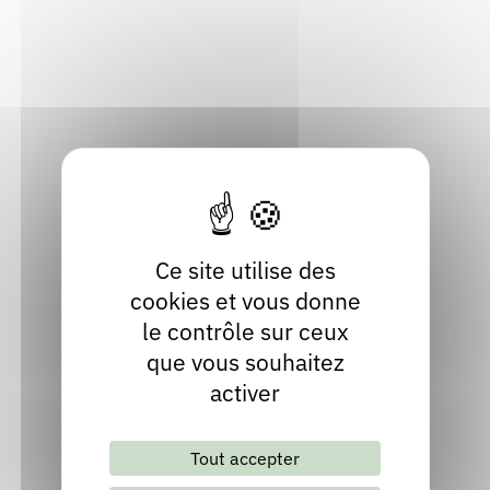
Arâches-la-Frasse
Rendez-vous : le programme
Correcteurs
74300 Arâches-la-Frasse
Haute-Savoie
Nous contacter
Bibliothèques
Localiser
04 50 90 41 73
Site internet
Ce site utilise des
cookies et vous donne
le contrôle sur ceux
que vous souhaitez
activer
Lettre d'information mensuelle
Tout accepter