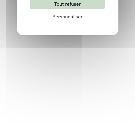
Tout refuser
S'abonner
Les archives
Personnaliser
Informations pratiques
Accueil : lundi-vendredi, 9h-12h / 14h-17h
Adresse : 14, rue Passet - 69007 Lyon
Siège social : 25, rue Chazière - 69004 Lyon
Téléphone :
04 78 39 58 87
Courriel :
contact@arall.org
LinkedIn
Instagram
Facebook
YouTube
(nouvelle
(nouvelle
(nouvelle
(nouvelle