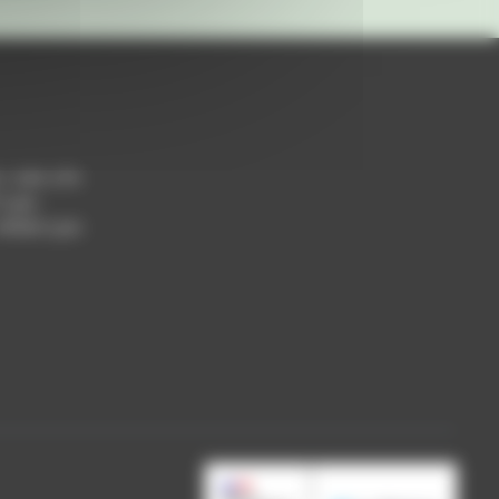
h / 14h-17h
 Lyon
 69004 Lyon