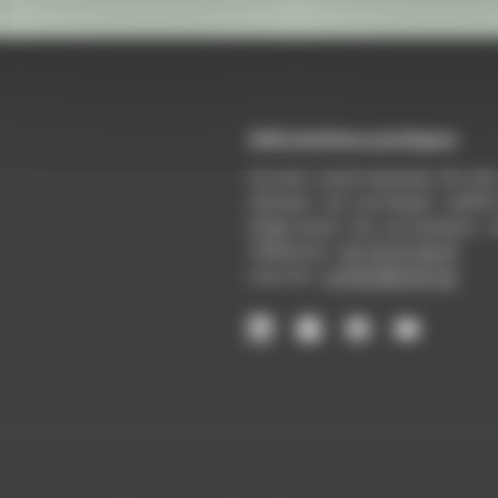
Informations pratiques
Accueil : lundi-vendredi, 9h-12
Adresse : 14, rue Passet - 69007
Siège social : 25, rue Chazière -
Téléphone :
04 78 39 58 87
Courriel :
contact@arall.org
LinkedIn
Instagram
Facebook
YouTube
(nouvelle
(nouvelle
(nouvelle
(nouvelle
fenêtre)
fenêtre)
fenêtre)
fenêtre)