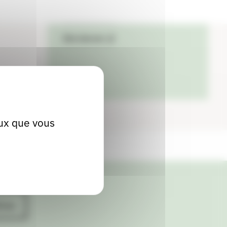
04 72 48 40 85
Site internet
eux que vous
ives