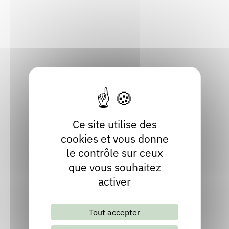
Rendez-vous : le programme
Correcteurs
07110 Rocles
Ardèche
Localiser
Nous contacter
Bibliothèques
04 75 88 31 09
Site internet
Ce site utilise des
cookies et vous donne
le contrôle sur ceux
que vous souhaitez
activer
Lettre d'information mensuelle
Tout accepter