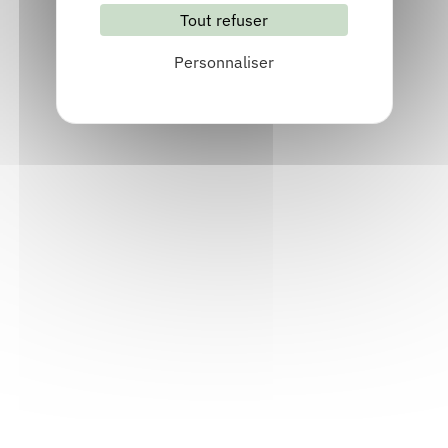
Tout refuser
S'abonner
Les archives
Personnaliser
Informations pratiques
Accueil : lundi-vendredi, 9h-12h / 14h-17h
Adresse : 14, rue Passet - 69007 Lyon
Siège social : 25, rue Chazière - 69004 Lyon
Téléphone :
04 78 39 58 87
Courriel :
contact@arall.org
LinkedIn
Instagram
Facebook
YouTube