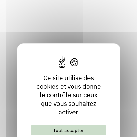
Rendez-vous : le programme
Correcteurs
Route Bleue
07430 Saint-Cyr
Ardèche
Nous contacter
Bibliothèques
Localiser
04 75 67 47 94
Site internet
Ce site utilise des
cookies et vous donne
le contrôle sur ceux
que vous souhaitez
activer
Lettre d'information mensuelle
Tout accepter