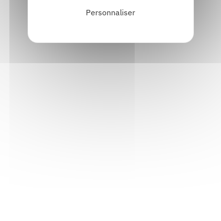
Personnaliser
Informations pratiques
Accueil : lundi-vendredi, 9h-12h / 14h-17h
Adresse : 14, rue Passet - 69007 Lyon
Siège social : 25, rue Chazière - 69004 Lyon
Téléphone :
04 78 39 58 87
Courriel :
contact@arall.org
LinkedIn
Instagram
Facebook
YouTube
(nouvelle
(nouvelle
(nouvelle
(nouvelle
fenêtre)
fenêtre)
fenêtre)
fenêtre)
Plan du site
Déclaration d'accessibilité
Site éco-conçu