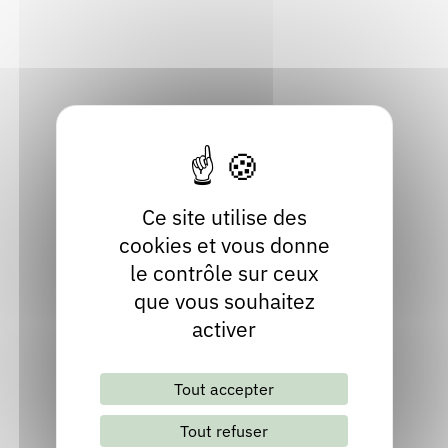
26560 Séderon
Rendez-vous : le programme
Correcteurs
Drôme
Localiser
Nous contacter
Bibliothèques
04 75 27 43 96
Ce site utilise des
cookies et vous donne
le contrôle sur ceux
que vous souhaitez
activer
Lettre d'information mensuelle
Tout accepter
S'abonner
Les archives
Tout refuser