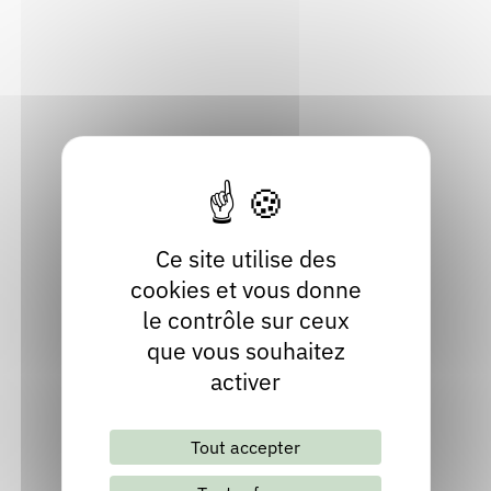
01480 Ars-sur-Formans
Rendez-vous : le programme
Correcteurs
Ain
Localiser
Nous contacter
Bibliothèques
04 74 00 78 30
Contact
Ce site utilise des
cookies et vous donne
le contrôle sur ceux
que vous souhaitez
activer
Lettre d'information mensuelle
Tout accepter