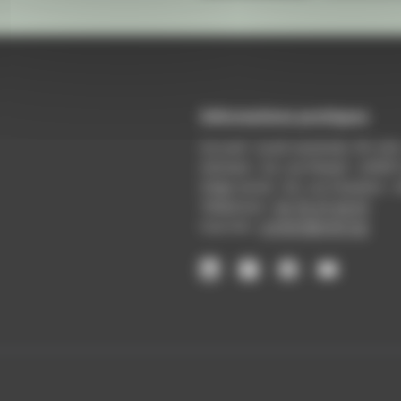
Informations pratiques
Accueil : lundi-vendredi, 9h-12
Adresse : 14, rue Passet - 69007
Siège social : 25, rue Chazière -
Téléphone :
04 78 39 58 87
Courriel :
contact@arall.org
LinkedIn
Instagram
Facebook
YouTube
(nouvelle
(nouvelle
(nouvelle
(nouvelle
fenêtre)
fenêtre)
fenêtre)
fenêtre)