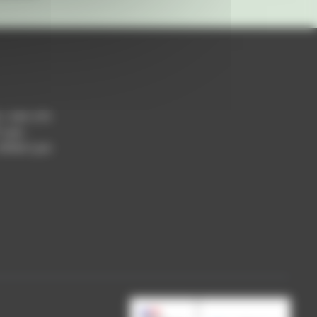
h / 14h-17h
 Lyon
 69004 Lyon