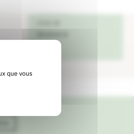
04 78 46 27 17
Contact
Site internet
eux que vous
ives