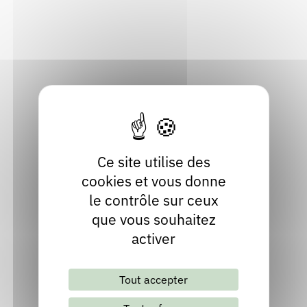
38530 Barraux
Rendez-vous : le programme
Correcteurs
Isère
Localiser
Nous contacter
Bibliothèques
04 76 97 86 61
Contact
Ce site utilise des
cookies et vous donne
le contrôle sur ceux
que vous souhaitez
activer
Lettre d'information mensuelle
Tout accepter