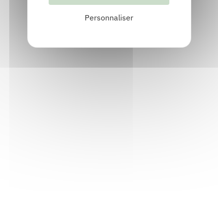
Personnaliser
Informations pratiques
Accueil : lundi-vendredi, 9h-12h / 14h-17h
Adresse : 14, rue Passet - 69007 Lyon
Siège social : 25, rue Chazière - 69004 Lyon
Téléphone :
04 78 39 58 87
Courriel :
contact@arall.org
LinkedIn
Instagram
Facebook
YouTube
(nouvelle
(nouvelle
(nouvelle
(nouvelle
fenêtre)
fenêtre)
fenêtre)
fenêtre)