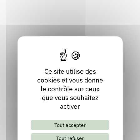
26 rue de la poste 43200 Beaux
Rendez-vous : le programme
Correcteurs
43200 Beaux
Haute-Loire
Nous contacter
Bibliothèques
Localiser
09 66 42 22 66
Ce site utilise des
cookies et vous donne
le contrôle sur ceux
que vous souhaitez
activer
Lettre d'information mensuelle
Tout accepter
S'abonner
Les archives
Tout refuser