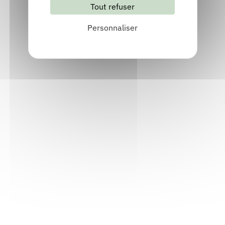
Tout refuser
S'abonner
Les archives
Personnaliser
Informations pratiques
Accueil : lundi-vendredi, 9h-12h / 14h-17h
Adresse : 14, rue Passet - 69007 Lyon
Siège social : 25, rue Chazière - 69004 Lyon
Téléphone :
04 78 39 58 87
Courriel :
contact@arall.org
LinkedIn
Instagram
Facebook
YouTube
(nouvelle
(nouvelle
(nouvelle
(nouvelle