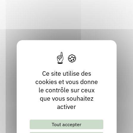
8 Impasse de la Mairie
Rendez-vous : le programme
Correcteurs
38142 Besse
Isère
Nous contacter
Bibliothèques
Localiser
04 76 80 25 80
Site internet
Ce site utilise des
cookies et vous donne
le contrôle sur ceux
que vous souhaitez
activer
Lettre d'information mensuelle
Tout accepter