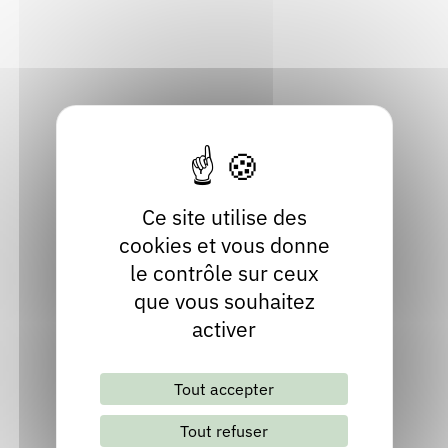
01630 Challex
Rendez-vous : le programme
Correcteurs
Ain
Localiser
Nous contacter
Bibliothèques
09 74 04 42 36
Ce site utilise des
cookies et vous donne
le contrôle sur ceux
que vous souhaitez
activer
Lettre d'information mensuelle
Tout accepter
S'abonner
Les archives
Tout refuser