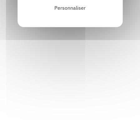
Personnaliser
Informations pratiques
Accueil : lundi-vendredi, 9h-12h / 14h-17h
Adresse : 14, rue Passet - 69007 Lyon
Siège social : 25, rue Chazière - 69004 Lyon
Téléphone :
04 78 39 58 87
Courriel :
contact@arall.org
LinkedIn
Instagram
Facebook
YouTube
(nouvelle
(nouvelle
(nouvelle
(nouvelle
fenêtre)
fenêtre)
fenêtre)
fenêtre)
Plan du site
Déclaration d'accessibilité
Site éco-conçu