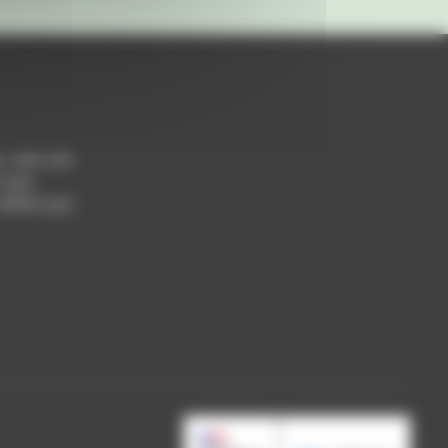
h / 14h-17h
 Lyon
 69004 Lyon