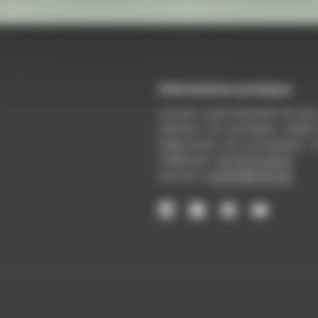
Informations pratiques
Accueil : lundi-vendredi, 9h-12
Adresse : 14, rue Passet - 69007
Siège social : 25, rue Chazière -
Téléphone :
04 78 39 58 87
Courriel :
contact@arall.org
LinkedIn
Instagram
Facebook
YouTube
(nouvelle
(nouvelle
(nouvelle
(nouvelle
fenêtre)
fenêtre)
fenêtre)
fenêtre)