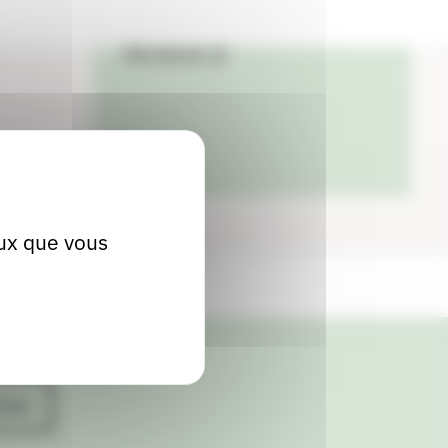
04 71 76 20 97
Site internet
eux que vous
ives