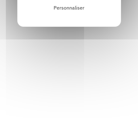
Personnaliser
Informations pratiques
Accueil : lundi-vendredi, 9h-12h / 14h-17h
Adresse : 14, rue Passet - 69007 Lyon
Siège social : 25, rue Chazière - 69004 Lyon
Téléphone :
04 78 39 58 87
Courriel :
contact@arall.org
LinkedIn
Instagram
Facebook
YouTube
(nouvelle
(nouvelle
(nouvelle
(nouvelle
fenêtre)
fenêtre)
fenêtre)
fenêtre)
Plan du site
Déclaration d'accessibilité
Site éco-conçu