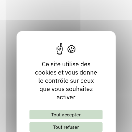
01410 Champfromier
Rendez-vous : le programme
Correcteurs
Ain
Localiser
Nous contacter
Bibliothèques
06 79 68 08 76
Ce site utilise des
cookies et vous donne
le contrôle sur ceux
que vous souhaitez
activer
Lettre d'information mensuelle
Tout accepter
S'abonner
Les archives
Tout refuser