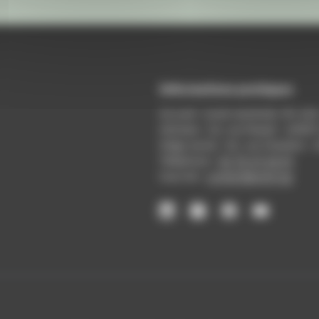
Informations pratiques
Accueil : lundi-vendredi, 9h-12
Adresse : 14, rue Passet - 69007
Siège social : 25, rue Chazière -
Téléphone :
04 78 39 58 87
Courriel :
contact@arall.org
LinkedIn
Instagram
Facebook
YouTube
(nouvelle
(nouvelle
(nouvelle
(nouvelle
fenêtre)
fenêtre)
fenêtre)
fenêtre)