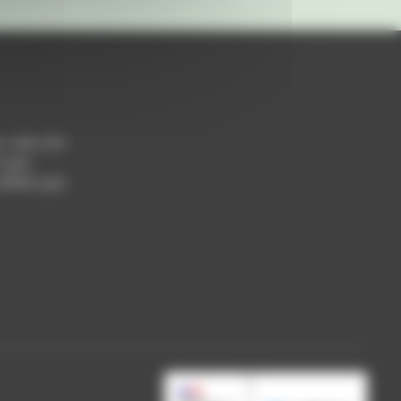
h / 14h-17h
 Lyon
 69004 Lyon