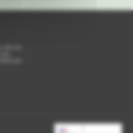
h / 14h-17h
 Lyon
 69004 Lyon