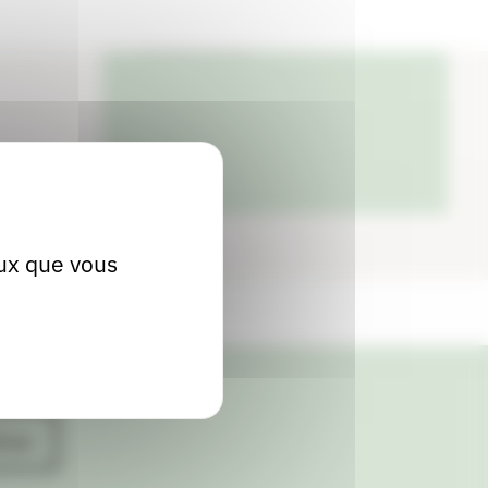
04 74 35 63 25
eux que vous
ives