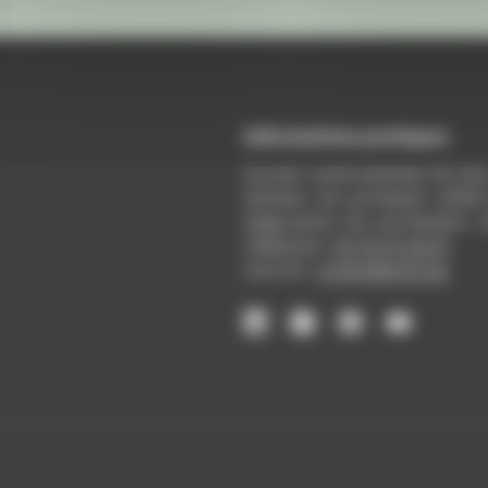
Informations pratiques
Accueil : lundi-vendredi, 9h-12
Adresse : 14, rue Passet - 69007
Siège social : 25, rue Chazière -
Téléphone :
04 78 39 58 87
Courriel :
contact@arall.org
LinkedIn
Instagram
Facebook
YouTube
(nouvelle
(nouvelle
(nouvelle
(nouvelle
fenêtre)
fenêtre)
fenêtre)
fenêtre)