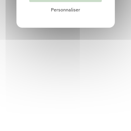
Personnaliser
Informations pratiques
Accueil : lundi-vendredi, 9h-12h / 14h-17h
Adresse : 14, rue Passet - 69007 Lyon
Siège social : 25, rue Chazière - 69004 Lyon
Téléphone :
04 78 39 58 87
Courriel :
contact@arall.org
LinkedIn
Instagram
Facebook
YouTube
(nouvelle
(nouvelle
(nouvelle
(nouvelle
fenêtre)
fenêtre)
fenêtre)
fenêtre)