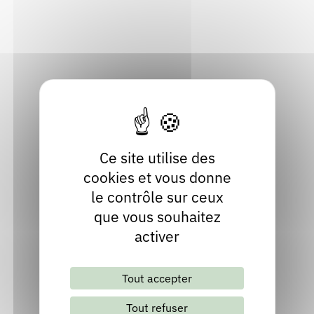
Haute-Loire
Rendez-vous : le programme
Correcteurs
Localiser
04 71 59 59 65
Nous contacter
Bibliothèques
Site internet
Ce site utilise des
cookies et vous donne
le contrôle sur ceux
que vous souhaitez
activer
Lettre d'information mensuelle
Tout accepter
S'abonner
Les archives
Tout refuser