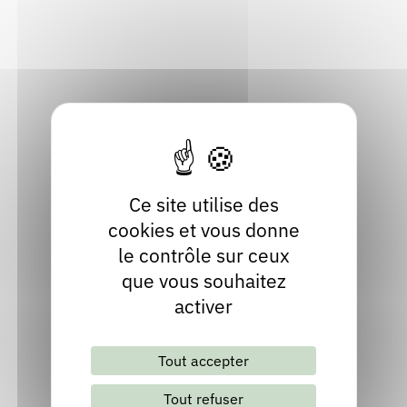
Haute-Loire
Rendez-vous : le programme
Correcteurs
Localiser
04 71 76 50 16
Nous contacter
Bibliothèques
Site internet
Ce site utilise des
cookies et vous donne
le contrôle sur ceux
que vous souhaitez
activer
Lettre d'information mensuelle
Tout accepter
S'abonner
Les archives
Tout refuser