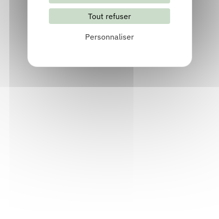
Tout refuser
S'abonner
Les archives
Personnaliser
Informations pratiques
Accueil : lundi-vendredi, 9h-12h / 14h-17h
Adresse : 14, rue Passet - 69007 Lyon
Siège social : 25, rue Chazière - 69004 Lyon
Téléphone :
04 78 39 58 87
Courriel :
contact@arall.org