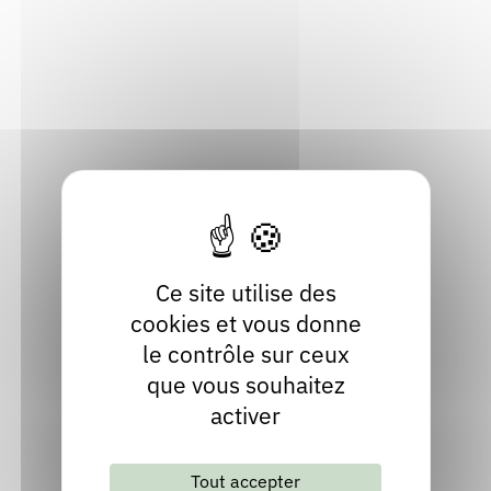
73210 Plagne Tarentaise
Rendez-vous : le programme
Correcteurs
Savoie
Localiser
Nous contacter
Bibliothèques
06 64 05 80 02
Site internet n°1
Site internet n°2
Site internet n°3
Ce site utilise des
cookies et vous donne
le contrôle sur ceux
que vous souhaitez
activer
Tout accepter
Lettre d'information mensuelle