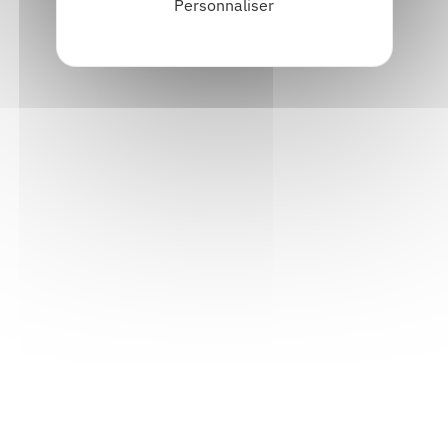
Personnaliser
Informations pratiques
Accueil : lundi-vendredi, 9h-12h / 14h-17h
Adresse : 14, rue Passet - 69007 Lyon
Siège social : 25, rue Chazière - 69004 Lyon
Téléphone :
04 78 39 58 87
Courriel :
contact@arall.org
LinkedIn
Instagram
Facebook
YouTube
(nouvelle
(nouvelle
(nouvelle
(nouvelle
fenêtre)
fenêtre)
fenêtre)
fenêtre)
Plan du site
Déclaration d'accessibilité
Site éco-conçu
Mentions légales
Politique de confidentialité
Charte
graphique
Création acti