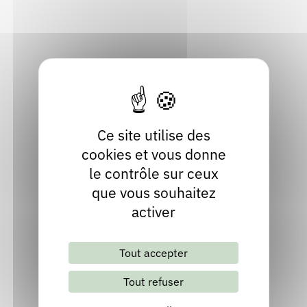
07200 Labégude
Rendez-vous : le programme
Correcteurs
Ardèche
Localiser
Nous contacter
Bibliothèques
Ce site utilise des
cookies et vous donne
le contrôle sur ceux
que vous souhaitez
Lettre d'information mensuelle
activer
Tout accepter
S'abonner
Les archives
Tout refuser