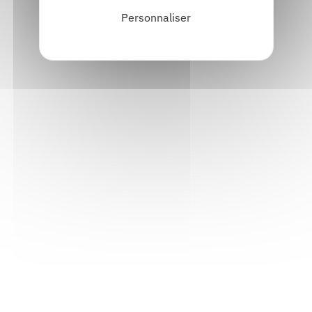
Personnaliser
Informations pratiques
Accueil : lundi-vendredi, 9h-12h / 14h-17h
Adresse : 14, rue Passet - 69007 Lyon
Siège social : 25, rue Chazière - 69004 Lyon
Téléphone :
04 78 39 58 87
Courriel :
contact@arall.org
LinkedIn
Instagram
Facebook
YouTube
(nouvelle
(nouvelle
(nouvelle
(nouvelle
fenêtre)
fenêtre)
fenêtre)
fenêtre)
Plan du site
Déclaration d'accessibilité
Site éco-conçu