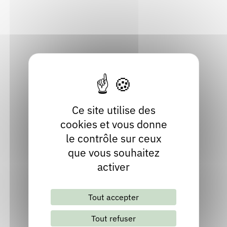
38460 Leyrieu
Rendez-vous : le programme
Correcteurs
Isère
Localiser
Nous contacter
Bibliothèques
04 74 90 91 97
Ce site utilise des
cookies et vous donne
le contrôle sur ceux
que vous souhaitez
activer
Lettre d'information mensuelle
Tout accepter
S'abonner
Les archives
Tout refuser