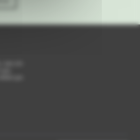
ives
h / 14h-17h
 Lyon
 69004 Lyon