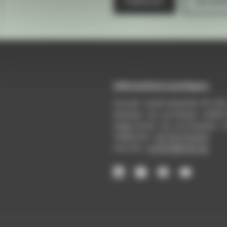
S'abonner
Les arch
Informations pratiques
Accueil : lundi-vendredi, 9h-12
Adresse : 14, rue Passet - 69007
Siège social : 25, rue Chazière -
Téléphone :
04 78 39 58 87
Courriel :
contact@arall.org
LinkedIn
Instagram
Facebook
YouTube
(nouvelle
(nouvelle
(nouvelle
(nouvelle
fenêtre)
fenêtre)
fenêtre)
fenêtre)