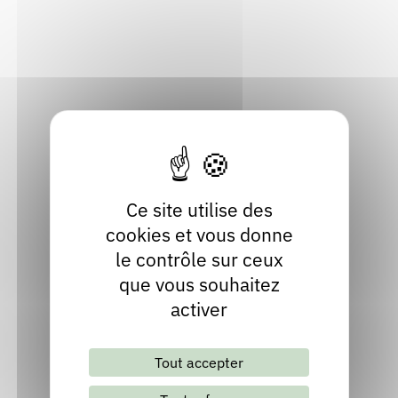
73400 Marthod
Rendez-vous : le programme
Correcteurs
Savoie
Localiser
Nous contacter
Bibliothèques
04 79 37 62 07
Site internet
Ce site utilise des
cookies et vous donne
le contrôle sur ceux
que vous souhaitez
activer
Lettre d'information mensuelle
Tout accepter