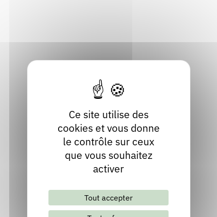
38380 Miribel-les-Échelles
Rendez-vous : le programme
Correcteurs
Isère
Localiser
Nous contacter
Bibliothèques
04 76 06 22 26
Site internet
Ce site utilise des
cookies et vous donne
le contrôle sur ceux
que vous souhaitez
activer
Lettre d'information mensuelle
Tout accepter