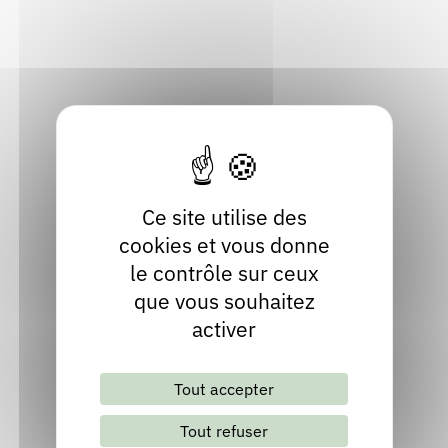
03390 Montmarault
Rendez-vous : le programme
Correcteurs
Allier
Localiser
Nous contacter
Bibliothèques
04 70 02 02 89
Ce site utilise des
cookies et vous donne
le contrôle sur ceux
que vous souhaitez
activer
Lettre d'information mensuelle
Tout accepter
S'abonner
Les archives
Tout refuser