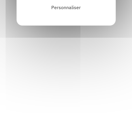
Personnaliser
Informations pratiques
Accueil : lundi-vendredi, 9h-12h / 14h-17h
Adresse : 14, rue Passet - 69007 Lyon
Siège social : 25, rue Chazière - 69004 Lyon
Téléphone :
04 78 39 58 87
Courriel :
contact@arall.org
LinkedIn
Instagram
Facebook
YouTube
(nouvelle
(nouvelle
(nouvelle
(nouvelle
fenêtre)
fenêtre)
fenêtre)
fenêtre)
Plan du site
Déclaration d'accessibilité
Site éco-conçu