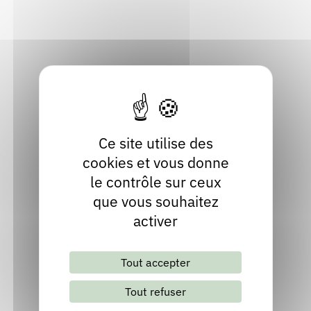
Haute-Loire
Rendez-vous : le programme
Correcteurs
Localiser
04 71 74 12 66
Nous contacter
Bibliothèques
Ce site utilise des
cookies et vous donne
le contrôle sur ceux
que vous souhaitez
activer
Lettre d'information mensuelle
Tout accepter
S'abonner
Les archives
Tout refuser