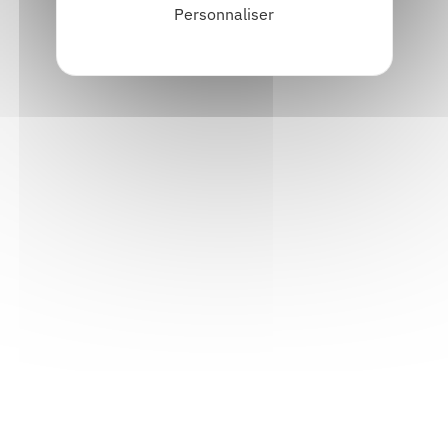
Personnaliser
Informations pratiques
Accueil : lundi-vendredi, 9h-12h / 14h-17h
Adresse : 14, rue Passet - 69007 Lyon
Siège social : 25, rue Chazière - 69004 Lyon
Téléphone :
04 78 39 58 87
Courriel :
contact@arall.org
LinkedIn
Instagram
Facebook
YouTube
(nouvelle
(nouvelle
(nouvelle
(nouvelle
fenêtre)
fenêtre)
fenêtre)
fenêtre)
Plan du site
Déclaration d'accessibilité
Site éco-conçu
Mentions légales
Politique de confidentialité
Charte