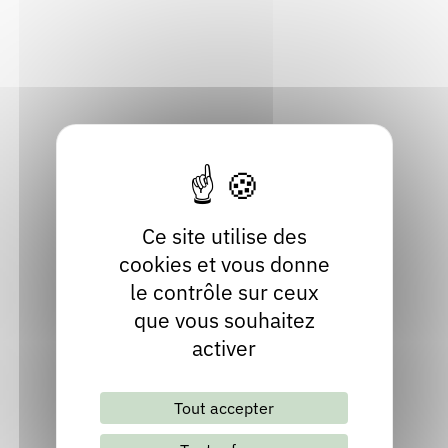
73330 Pont-de-Beauvoisin
Rendez-vous : le programme
Correcteurs
Savoie
Localiser
Nous contacter
Bibliothèques
Contact
Site internet
Ce site utilise des
cookies et vous donne
le contrôle sur ceux
que vous souhaitez
activer
Lettre d'information mensuelle
Tout accepter