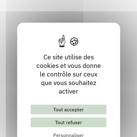
Isère
Rendez-vous : le programme
Correcteurs
Localiser
Nous contacter
Bibliothèques
Ce site utilise des
cookies et vous donne
le contrôle sur ceux
que vous souhaitez
Lettre d'information mensuelle
activer
S'abonner
Les archives
Tout accepter
Tout refuser
Personnaliser