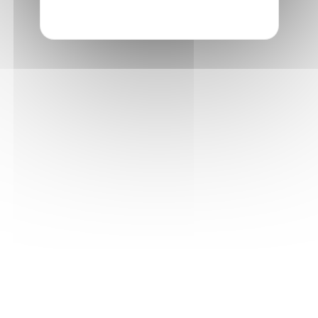
Informations pratiques
Accueil : lundi-vendredi, 9h-12h / 14h-17h
Adresse : 14, rue Passet - 69007 Lyon
Siège social : 25, rue Chazière - 69004 Lyon
Téléphone :
04 78 39 58 87
Courriel :
contact@arall.org
LinkedIn
Instagram
Facebook
YouTube
(nouvelle
(nouvelle
(nouvelle
(nouvelle
fenêtre)
fenêtre)
fenêtre)
fenêtre)
Plan du site
Déclaration d'accessibilité
Site éco-conçu
Mentions légales
Politique de confidentialité
Charte
graphique
Création acti