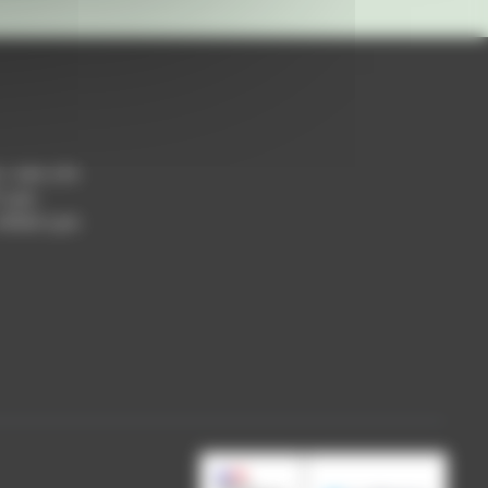
h / 14h-17h
 Lyon
 69004 Lyon