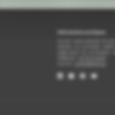
Informations pratiques
Accueil : lundi-vendredi, 9h-12
Adresse : 14, rue Passet - 69007
Siège social : 25, rue Chazière -
Téléphone :
04 78 39 58 87
Courriel :
contact@arall.org
LinkedIn
Instagram
Facebook
YouTube
(nouvelle
(nouvelle
(nouvelle
(nouvelle
fenêtre)
fenêtre)
fenêtre)
fenêtre)