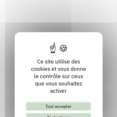
Rendez-vous : le programme
Correcteurs
Rue General Desaix
63390 Saint-Gervais-d'Auvergne
Puy-de-Dôme
Nous contacter
Bibliothèques
Localiser
04 73 85 84 20
Ce site utilise des
cookies et vous donne
le contrôle sur ceux
que vous souhaitez
activer
Lettre d'information mensuelle
Tout accepter
S'abonner
Les archives