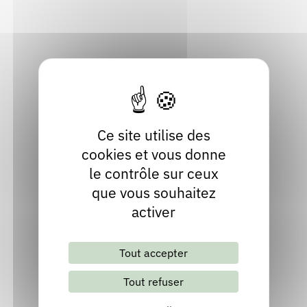
73190 Saint-Jeoire-Prieuré
Rendez-vous : le programme
Correcteurs
Savoie
Localiser
Nous contacter
Bibliothèques
Ce site utilise des
cookies et vous donne
le contrôle sur ceux
que vous souhaitez
Lettre d'information mensuelle
activer
Tout accepter
S'abonner
Les archives
Tout refuser