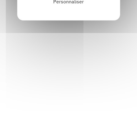
Personnaliser
Informations pratiques
Accueil : lundi-vendredi, 9h-12h / 14h-17h
Adresse : 14, rue Passet - 69007 Lyon
Siège social : 25, rue Chazière - 69004 Lyon
Téléphone :
04 78 39 58 87
Courriel :
contact@arall.org
LinkedIn
Instagram
Facebook
YouTube
(nouvelle
(nouvelle
(nouvelle
(nouvelle
fenêtre)
fenêtre)
fenêtre)
fenêtre)
Plan du site
Déclaration d'accessibilité
Site éco-conçu
Mentions légales
Politique de confidentialité
Charte
graphique
Création acti