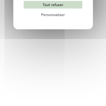
Tout refuser
S'abonner
Les archives
Personnaliser
Informations pratiques
Accueil : lundi-vendredi, 9h-12h / 14h-17h
Adresse : 14, rue Passet - 69007 Lyon
Siège social : 25, rue Chazière - 69004 Lyon
Téléphone :
04 78 39 58 87
Courriel :
contact@arall.org
LinkedIn
Instagram
Facebook
YouTube