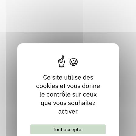
Rendez-vous : le programme
Correcteurs
318 Rue du bourg
73870 Saint-Julien-Mont-Denis
Savoie
Nous contacter
Bibliothèques
Localiser
04 79 59 68 73
Site internet
Ce site utilise des
cookies et vous donne
le contrôle sur ceux
que vous souhaitez
activer
Lettre d'information mensuelle
Tout accepter