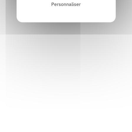
Personnaliser
Informations pratiques
Accueil : lundi-vendredi, 9h-12h / 14h-17h
Adresse : 14, rue Passet - 69007 Lyon
Siège social : 25, rue Chazière - 69004 Lyon
Téléphone :
04 78 39 58 87
Courriel :
contact@arall.org
LinkedIn
Instagram
Facebook
YouTube
(nouvelle
(nouvelle
(nouvelle
(nouvelle
fenêtre)
fenêtre)
fenêtre)
fenêtre)
Plan du site
Déclaration d'accessibilité
Site éco-conçu
Mentions légales
Politique de confidentialité
Charte