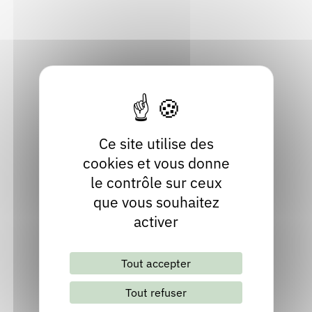
Haute-Loire
Rendez-vous : le programme
Correcteurs
Localiser
04 71 74 43 09
Nous contacter
Bibliothèques
Ce site utilise des
cookies et vous donne
le contrôle sur ceux
que vous souhaitez
activer
Lettre d'information mensuelle
Tout accepter
S'abonner
Les archives
Tout refuser