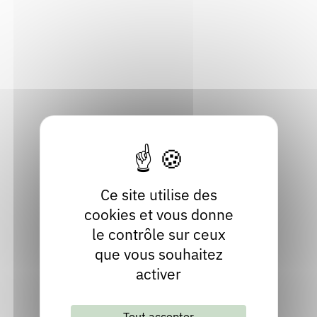
69580 Sathonay-Village
Rendez-vous : le programme
Correcteurs
Métropole de Lyon
Localiser
Nous contacter
Bibliothèques
04 74 70 60 71
Contact
Site internet
facebook
Ce site utilise des
cookies et vous donne
le contrôle sur ceux
que vous souhaitez
activer
Tout accepter