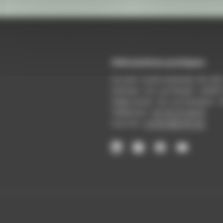
Informations pratiques
Accueil : lundi-vendredi, 9h-12
Adresse : 14, rue Passet - 69007
Siège social : 25, rue Chazière -
Téléphone :
04 78 39 58 87
Courriel :
contact@arall.org
LinkedIn
Instagram
Facebook
YouTube
(nouvelle
(nouvelle
(nouvelle
(nouvelle
fenêtre)
fenêtre)
fenêtre)
fenêtre)