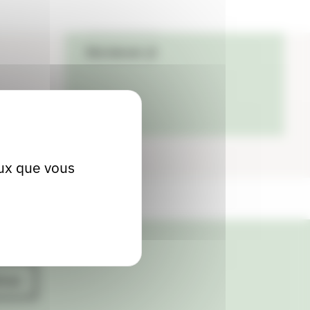
04 74 04 94 83
Site internet
eux que vous
ives