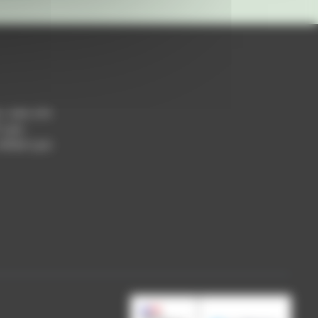
h / 14h-17h
 Lyon
 69004 Lyon