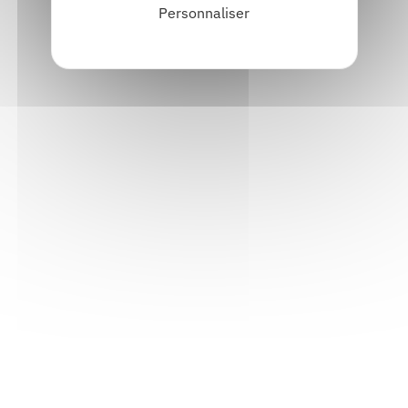
Personnaliser
Informations pratiques
Accueil : lundi-vendredi, 9h-12h / 14h-17h
Adresse : 14, rue Passet - 69007 Lyon
Siège social : 25, rue Chazière - 69004 Lyon
Téléphone :
04 78 39 58 87
Courriel :
contact@arall.org
LinkedIn
Instagram
Facebook
YouTube
(nouvelle
(nouvelle
(nouvelle
(nouvelle
fenêtre)
fenêtre)
fenêtre)
fenêtre)
Plan du site
Déclaration d'accessibilité
Site éco-conçu
Mentions légales
Politique de confidentialité
Charte