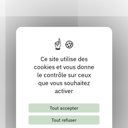
Haute-Loire
Rendez-vous : le programme
Correcteurs
Localiser
04 71 74 21 03
Nous contacter
Bibliothèques
Ce site utilise des
cookies et vous donne
le contrôle sur ceux
que vous souhaitez
activer
Lettre d'information mensuelle
Tout accepter
S'abonner
Les archives
Tout refuser