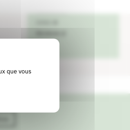
04 78 57 98 21
Contact
Site internet
eux que vous
ives