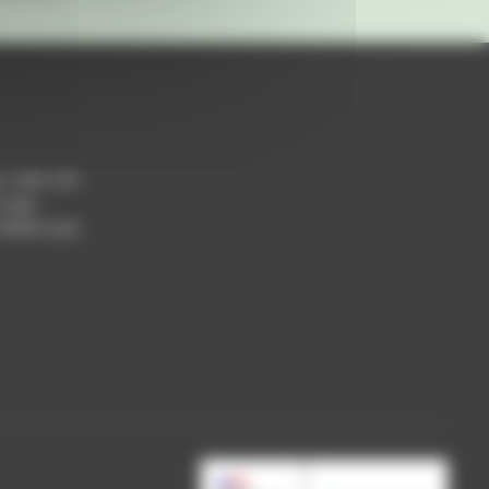
h / 14h-17h
 Lyon
 69004 Lyon