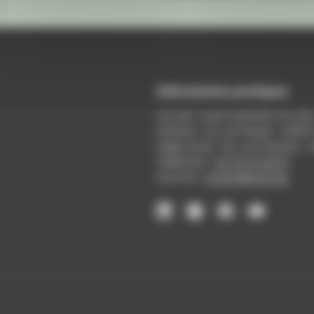
Informations pratiques
Accueil : lundi-vendredi, 9h-12
Adresse : 14, rue Passet - 69007
Siège social : 25, rue Chazière -
Téléphone :
04 78 39 58 87
Courriel :
contact@arall.org
LinkedIn
Instagram
Facebook
YouTube
(nouvelle
(nouvelle
(nouvelle
(nouvelle
fenêtre)
fenêtre)
fenêtre)
fenêtre)