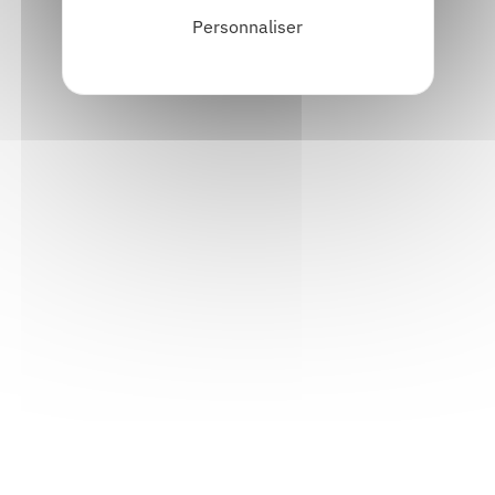
Personnaliser
Informations pratiques
Accueil : lundi-vendredi, 9h-12h / 14h-17h
Adresse : 14, rue Passet - 69007 Lyon
Siège social : 25, rue Chazière - 69004 Lyon
Téléphone :
04 78 39 58 87
Courriel :
contact@arall.org
LinkedIn
Instagram
Facebook
YouTube
(nouvelle
(nouvelle
(nouvelle
(nouvelle
fenêtre)
fenêtre)
fenêtre)
fenêtre)
Plan du site
Déclaration d'accessibilité
Site éco-conçu