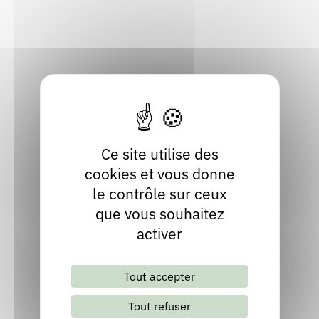
38350 Lavaldens
Rendez-vous : le programme
Correcteurs
Isère
Localiser
Nous contacter
Bibliothèques
Site internet
Ce site utilise des
cookies et vous donne
le contrôle sur ceux
que vous souhaitez
activer
Lettre d'information mensuelle
Tout accepter
S'abonner
Les archives
Tout refuser