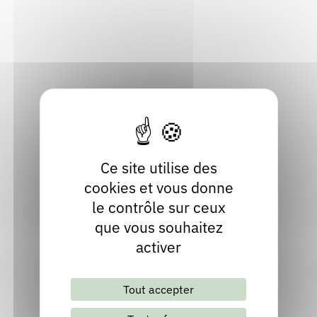
Rendez-vous : le programme
Correcteurs
Localiser
04 58 76 00 40
Nous contacter
Bibliothèques
Contact
Site internet
Ce site utilise des
cookies et vous donne
le contrôle sur ceux
que vous souhaitez
activer
Lettre d'information mensuelle
Tout accepter