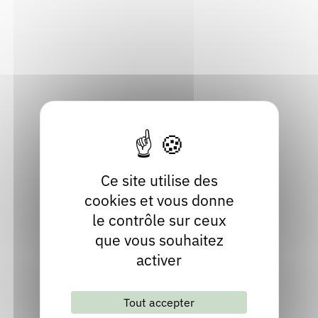
Rendez-vous : le programme
Correcteurs
20 rue du Village
38440 Villeneuve-de-Marc
Isère
Nous contacter
Bibliothèques
Localiser
04 74 87 76 51
Site internet
Ce site utilise des
cookies et vous donne
le contrôle sur ceux
que vous souhaitez
activer
Lettre d'information mensuelle
Tout accepter