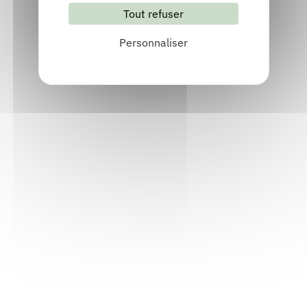
Tout refuser
S'abonner
Les archives
Personnaliser
Informations pratiques
Accueil : lundi-vendredi, 9h-12h / 14h-17h
Adresse : 14, rue Passet - 69007 Lyon
Siège social : 25, rue Chazière - 69004 Lyon
Téléphone :
04 78 39 58 87
Courriel :
contact@arall.org
LinkedIn
Instagram
Facebook
YouTube