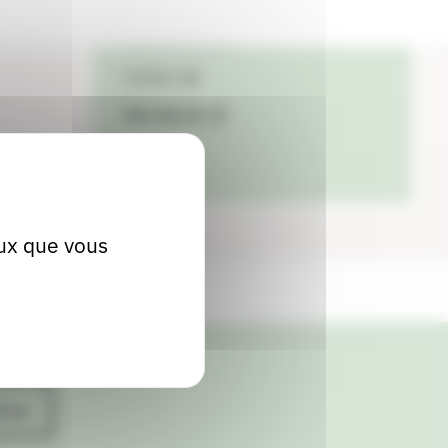
04 74 72 17 31
Contact
Site internet
eux que vous
ives