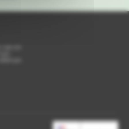
h / 14h-17h
 Lyon
 69004 Lyon