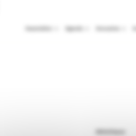
Association
Agenda
Annuaires
A
Missions
Nos Rendez-vous
Auteurs
A
Équipe
Festivals
Festivals
A
Lentilly
Vie de l'association
Autres événements
Organismes de mani
M
Enjeux de la filière livre
Appels à projets et à candidatur
Librairies
P
ly
Adhérer
Maisons d'édition
Rendez-vous : le programme
Correcteurs
Nous contacter
Bibliothèques