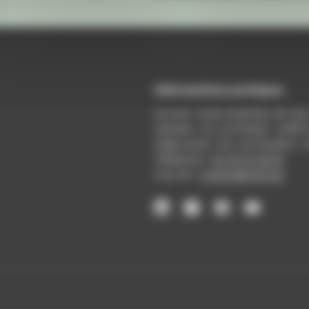
Informations pratiques
Accueil : lundi-vendredi, 9h-12
Adresse : 14, rue Passet - 69007
Siège social : 25, rue Chazière -
Téléphone :
04 78 39 58 87
Courriel :
contact@arall.org
LinkedIn
Instagram
Facebook
YouTube
(nouvelle
(nouvelle
(nouvelle
(nouvelle
fenêtre)
fenêtre)
fenêtre)
fenêtre)