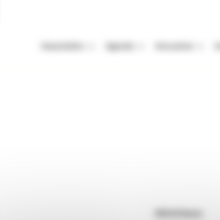
Association
Agenda
Annuaires
A
Missions
Nos Rendez-vous
Auteurs
A
Équipe
Festivals
Festivals
A
 Montélier
Vie de l'association
Autres événements
Organismes de mani
M
Enjeux de la filière livre
Appels à projets et à candidatur
Librairies
P
lier
Adhérer
Maisons d'édition
Rendez-vous : le programme
Correcteurs
Nous contacter
Bibliothèques