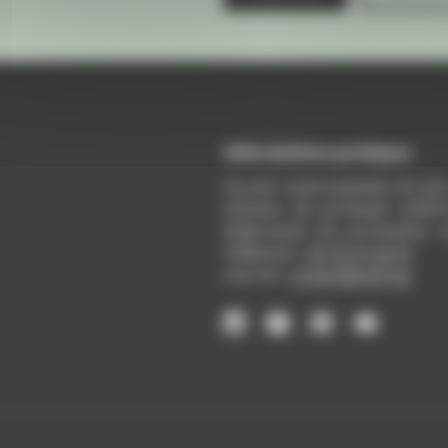
Informations pratiques
Accueil : lundi-vendredi, 9h-12
Adresse : 14, rue Passet - 69007
Siège social : 25, rue Chazière -
Téléphone :
04 78 39 58 87
Courriel :
contact@arall.org
LinkedIn
Instagram
Facebook
YouTube
(nouvelle
(nouvelle
(nouvelle
(nouvelle
fenêtre)
fenêtre)
fenêtre)
fenêtre)