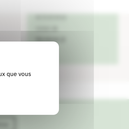
Localiser
04 75 59 49 62
Contact
Site internet
eux que vous
ives