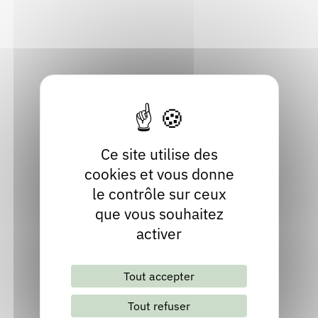
15340 Puycapel
Rendez-vous : le programme
Correcteurs
Cantal
Localiser
Nous contacter
Bibliothèques
04 71 49 69 34
Ce site utilise des
cookies et vous donne
le contrôle sur ceux
que vous souhaitez
activer
Lettre d'information mensuelle
Tout accepter
S'abonner
Les archives
Tout refuser