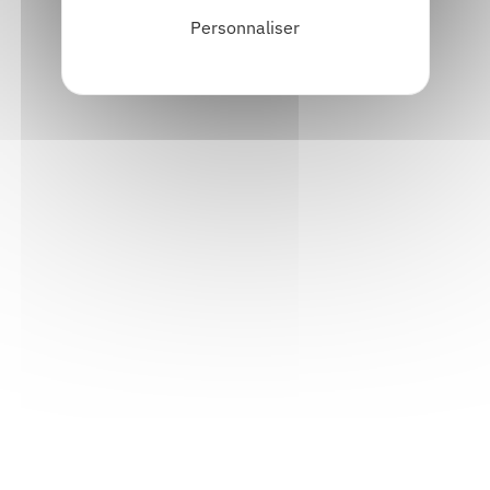
Personnaliser
Informations pratiques
Accueil : lundi-vendredi, 9h-12h / 14h-17h
Adresse : 14, rue Passet - 69007 Lyon
Siège social : 25, rue Chazière - 69004 Lyon
Téléphone :
04 78 39 58 87
Courriel :
contact@arall.org
LinkedIn
Instagram
Facebook
YouTube
(nouvelle
(nouvelle
(nouvelle
(nouvelle
fenêtre)
fenêtre)
fenêtre)
fenêtre)
Plan du site
Déclaration d'accessibilité
Site éco-conçu