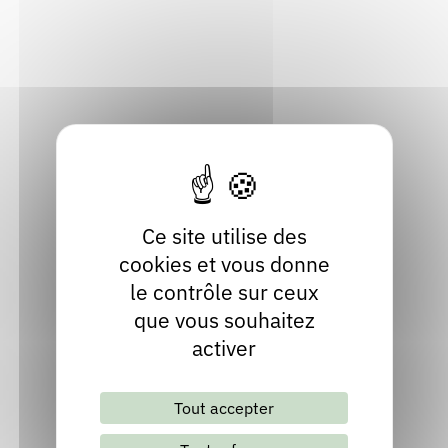
74930 Scientrier
Rendez-vous : le programme
Correcteurs
Haute-Savoie
Localiser
Nous contacter
Bibliothèques
04 50 07 48 18
Site internet
Ce site utilise des
cookies et vous donne
le contrôle sur ceux
que vous souhaitez
activer
Lettre d'information mensuelle
Tout accepter